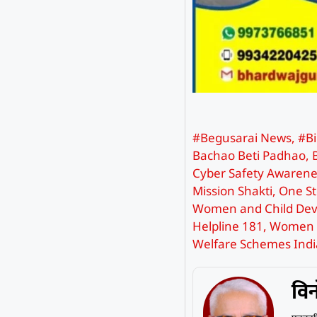
#Begusarai News
,
#B
Bachao Beti Padhao
,
Cyber Safety Awarene
Mission Shakti
,
One St
Women and Child Dev
Helpline 181
,
Women R
Welfare Schemes Indi
विन