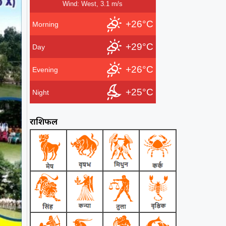
Wind: West, 3.1 m/s
+26°C
Morning
+29°C
Day
+26°C
Evening
+25°C
Night
राशिफल