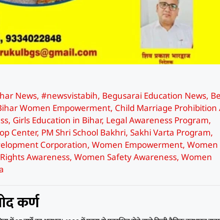
ihar News
,
#newsvistabih
,
Begusarai Education News
,
Be
Bihar Women Empowerment
,
Child Marriage Prohibition 
ss
,
Girls Education in Bihar
,
Legal Awareness Program
,
op Center
,
PM Shri School Bakhri
,
Sakhi Varta Program
,
elopment Corporation
,
Women Empowerment
,
Women
ights Awareness
,
Women Safety Awareness
,
Women
a
ोद कर्ण