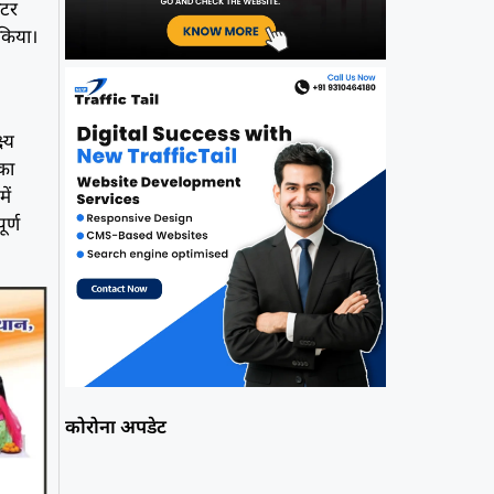
ंटर
 किया।
ष्य
का
ें
ूर्ण
कोरोना अपडेट