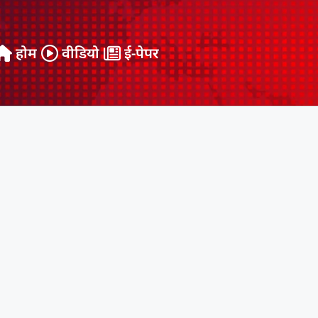
होम
वीडियो
ई-पेपर