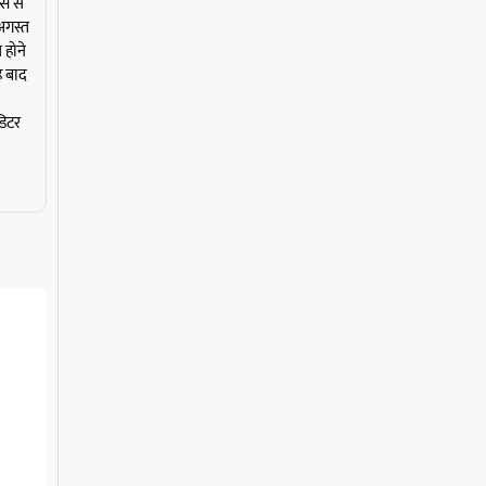
्स से
अगस्त
 होने
ह बाद
डिटर