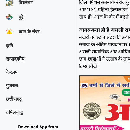
जिला मिशन समन्वयक राजकुमार
विश्‍लेषण
और ‘181 महिला हेल्पलाइन’ के
साथ ही, आज के दौर में बढ़ते 
मुद्दे
जागरूकता ही है असली 
काम के नंबर
बखरी वन स्टाप सेंटर की प्रशास
समाज के अंतिम पायदान पर ख
कृषि
असली सामाजिक और आर्थिक सशक्
छात्र-छात्राओं ने उत्साह के स
सम्पादकीय
टिप्स सीखे।
केरलम
गुजरात
छत्तीसगढ़
तमिलनाडु
Download App from