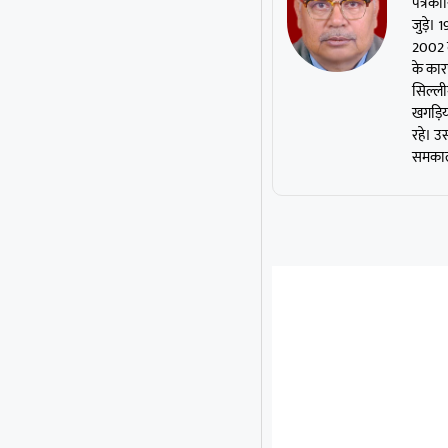
पत्रकार
जुड़े।
2002 त
के कार
सिल्ली
खगड़िया
रहे। उस
समकाली