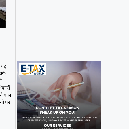
। यह
चाओ-
ी
िकारों
 ने बाल
गों पर