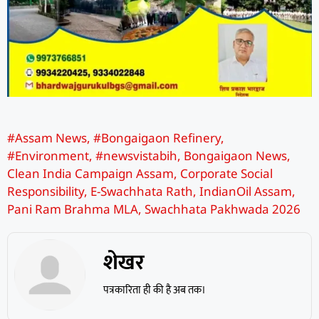
#Assam News
,
#Bongaigaon Refinery
,
#Environment
,
#newsvistabih
,
Bongaigaon News
,
Clean India Campaign Assam
,
Corporate Social
Responsibility
,
E-Swachhata Rath
,
IndianOil Assam
,
Pani Ram Brahma MLA
,
Swachhata Pakhwada 2026
शेखर
पत्रकारिता ही की है अब तक।