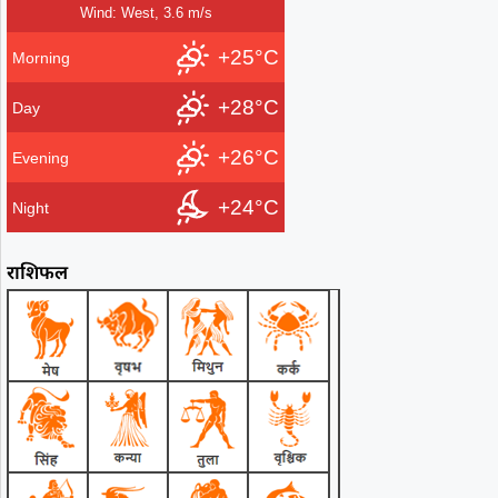
Wind: West, 3.6 m/s
+25°C
Morning
+28°C
Day
+26°C
Evening
+24°C
Night
राशिफल