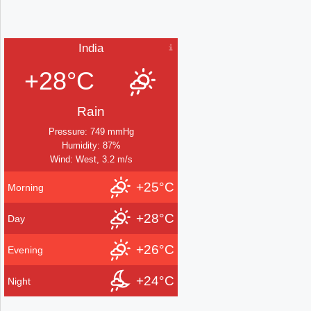
India
+28°C
Rain
Pressure: 749 mmHg
Humidity: 87%
Wind: West, 3.2 m/s
+25°C
Morning
+28°C
Day
+26°C
Evening
+24°C
Night