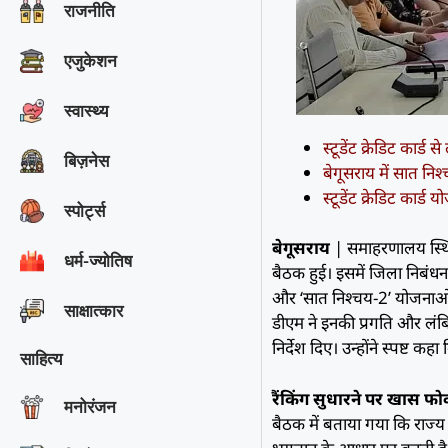
राजनीति
एजुकेशन
स्वास्थ्य
स्टूडेंट क्रेडिट कार्
बिज़नेस
बेगूसराय में सात न
स्टूडेंट क्रेडिट कार्
स्पोर्ट्स
बेगूसराय
| समाहरणालय स्थित 
धर्म-ज्योतिष
बैठक हुई। इसमें जिला निबंधन 
और ‘सात निश्चय-2’ योजनाओं क
साक्षात्‍कार
डीएम ने इनकी प्रगति और लंब
निर्देश दिए। उन्होंने स्पष्
साहित्य
रैंकिंग सुधारने पर खास 
मनोरंजन
बैठक में बताया गया कि राज्य 