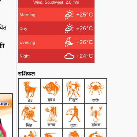
Wind: Southwest, 2.8 m/s
+25°C
Morning
थित
+26°C
Day
+26°C
Evening
की
+24°C
Night
राशिफल