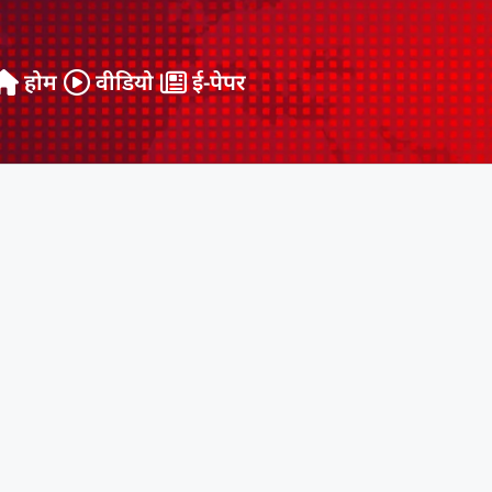
होम
वीडियो
ई-पेपर