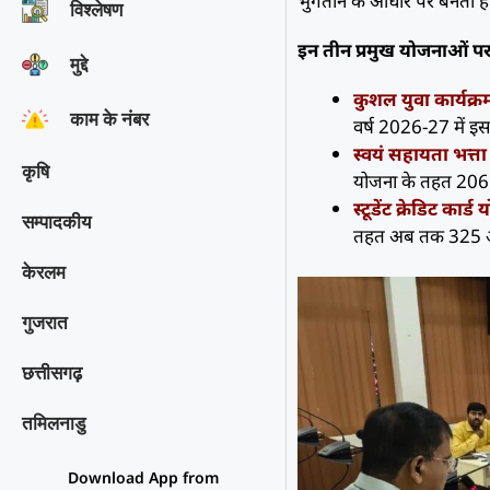
भुगतान के आधार पर बनती है।
विश्‍लेषण
इन तीन प्रमुख योजनाओं प
मुद्दे
कुशल युवा कार्यक्
काम के नंबर
वर्ष 2026-27 में इ
स्वयं सहायता भत्त
कृषि
योजना के तहत 206 आ
स्टूडेंट क्रेडिट कार
सम्पादकीय
तहत अब तक 325 आवेद
केरलम
गुजरात
छत्तीसगढ़
तमिलनाडु
Download App from