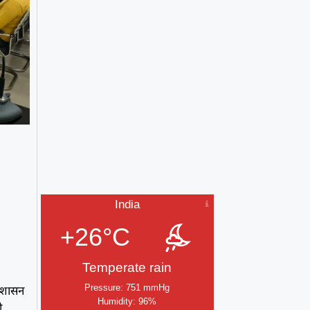
India
+26°C
Temperate rain
प्रशासन
Pressure: 751 mmHg
Humidity: 96%
ी