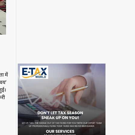
ा में
्चय’
हुई।
ूरी