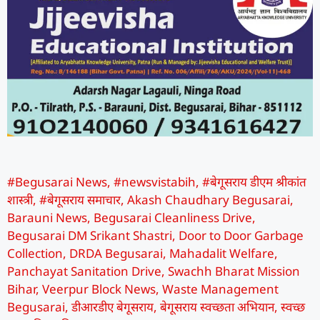
#Begusarai News
,
#newsvistabih
,
#बेगूसराय डीएम श्रीकांत
शास्त्री
,
#बेगूसराय समाचार
,
Akash Chaudhary Begusarai
,
Barauni News
,
Begusarai Cleanliness Drive
,
Begusarai DM Srikant Shastri
,
Door to Door Garbage
Collection
,
DRDA Begusarai
,
Mahadalit Welfare
,
Panchayat Sanitation Drive
,
Swachh Bharat Mission
Bihar
,
Veerpur Block News
,
Waste Management
Begusarai
,
डीआरडीए बेगूसराय
,
बेगूसराय स्वच्छता अभियान
,
स्वच्छ