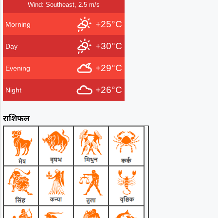
Wind: Southeast, 2.5 m/s
+25°C
Morning
+30°C
Day
+29°C
Evening
+26°C
Night
राशिफल