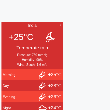
India
+25°C
Temperate rain
Pressure: 750 mmHg
Humidity: 99%
Wind: South, 1.6 m/s
+25°C
Morning
+28°C
Day
+26°C
Evening
+24°C
Night