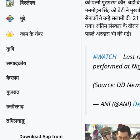
की पत्नी गुरशरण कौर, बड़ी ब
विश्‍लेषण
मनमोहन सिंह को बेटी ने मुखाग
सेनाओं ने उन्हें सलामी दी। 2
मुद्दे
गया। अंतिम संस्कार के दौरा
पहले अरदास भी की गई।
काम के नंबर
कृषि
#WATCH
| Last r
सम्पादकीय
performed at Ni
केरलम
(Source: DD New
गुजरात
— ANI (@ANI)
De
छत्तीसगढ़
तमिलनाडु
Download App from