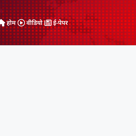
होम
वीडियो
ई-पेपर