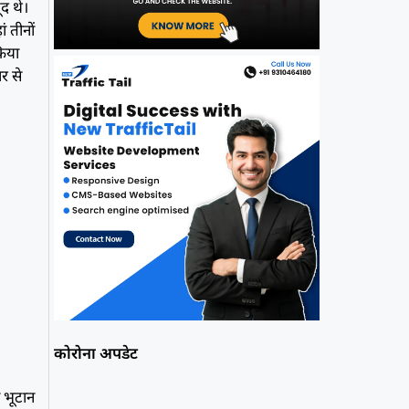
द थे।
ं तीनों
किया
र से
h
कोरोना अपडेट
ए भूटान