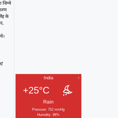
 जिग्मे
ीकरण
सिंह के
का,
ंचे।
at
India
+25°C
Rain
Pressure: 752 mmHg
Humidity: 98%