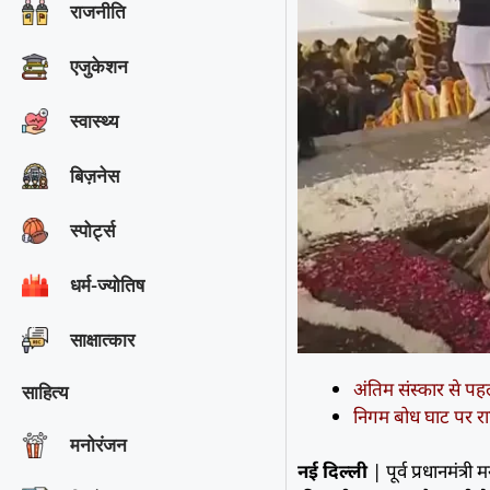
राजनीति
एजुकेशन
स्वास्थ्य
बिज़नेस
स्पोर्ट्स
धर्म-ज्योतिष
साक्षात्‍कार
अंतिम संस्कार से पहल
साहित्य
निगम बोध घाट पर राष्ट्
मनोरंजन
नई दिल्ली
| पूर्व प्रधानमंत