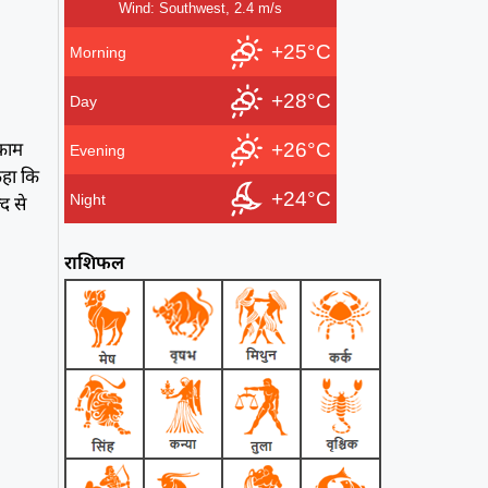
Wind: Southwest, 2.4 m/s
+25°C
Morning
+28°C
Day
 काम
+26°C
Evening
 कहा कि
+24°C
Night
द से
राशिफल