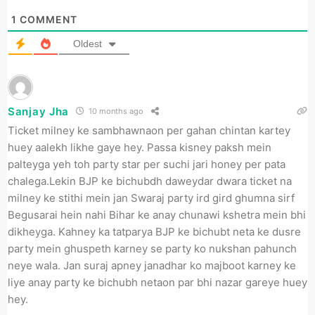
1
COMMENT
Oldest
Sanjay Jha
10 months ago
Ticket milney ke sambhawnaon per gahan chintan kartey
huey aalekh likhe gaye hey. Passa kisney paksh mein
palteyga yeh toh party star per suchi jari honey per pata
chalega.Lekin BJP ke bichubdh daweydar dwara ticket na
milney ke stithi mein jan Swaraj party ird gird ghumna sirf
Begusarai hein nahi Bihar ke anay chunawi kshetra mein bhi
dikheyga. Kahney ka tatparya BJP ke bichubt neta ke dusre
party mein ghuspeth karney se party ko nukshan pahunch
neye wala. Jan suraj apney janadhar ko majboot karney ke
liye anay party ke bichubh netaon par bhi nazar gareye huey
hey.