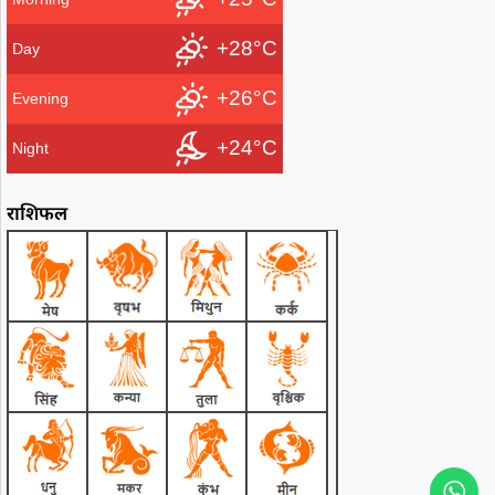
+28°C
Day
+26°C
Evening
+24°C
Night
राशिफल