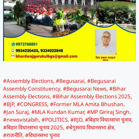
#Assembly Elections
,
#Begusarai
,
#Begusarai
Assembly Constituency
,
#Begusarai News
,
#Bihar
Assembly Elections
,
#Bihar Assembly Elections 2025
,
#BJP
,
#CONGRESS
,
#Former MLA Amita Bhushan
,
#Jan Suraj
,
#MLA Kundan Kumar
,
#MP Giriraj Singh
,
#newsvistabih
,
#POLITICS
,
#RJD
,
#बिहार विधानसभा चुनाव
,
#बिहार विधानसभा चुनाव 2025
,
#बेगूसराय विधानसभा क्षेत्र
,
#राजनीति
,
#विधानसभा चुनाव