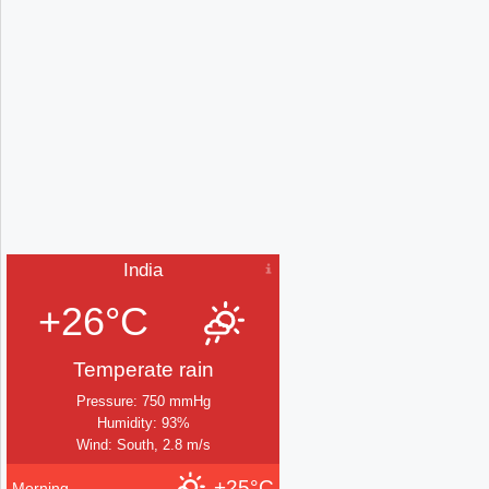
India
+26°C
Temperate rain
Pressure: 750 mmHg
Humidity: 93%
Wind: South, 2.8 m/s
+25°C
Morning