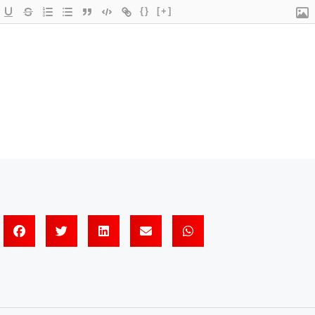
{}
[+]