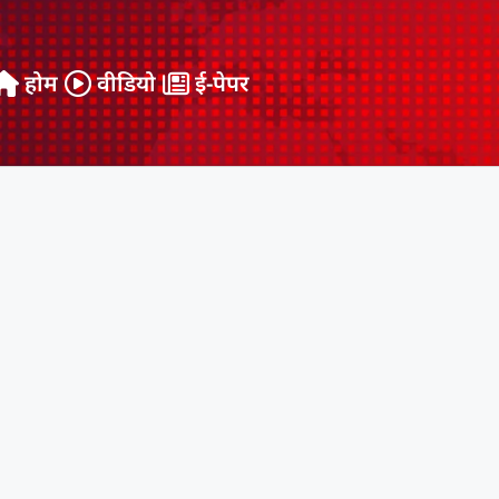
होम
वीडियो
ई-पेपर