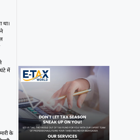
ा था।
ने
नल
न
े
टे में
मारी के