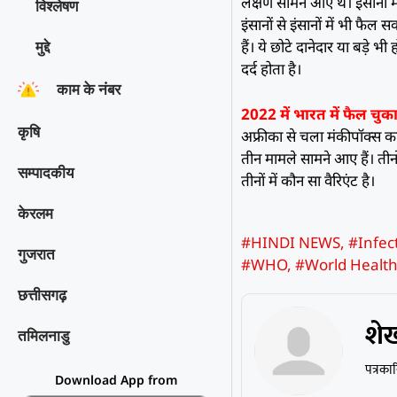
लक्षण सामने आए थे। इंसानों म
विश्‍लेषण
इंसानों से इंसानों में भी फै
हैं। ये छोटे दानेदार या बड़े 
मुद्दे
दर्द होता है।
काम के नंबर
2022 में भारत में फैल चु
कृषि
अफ्रीका से चला मंकीपॉक्स का
तीन मामले सामने आए हैं। तीनो
सम्पादकीय
तीनों में कौन सा वैरिएंट है।
केरलम
#HINDI NEWS
,
#Infec
गुजरात
#WHO
,
#World Health
छत्तीसगढ़
शे
तमिलनाडु
पत्रका
Download App from