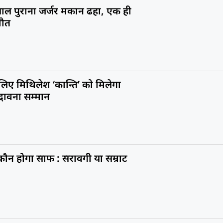
ाल पुराना जर्जर मकान ढहा, एक ही
मौत
 लिए मिथिलेश ‘कान्ति’ को मिलेगा
सद्भावना सम्मान
ं कौन होगा साफ : सरावगी या सम्राट