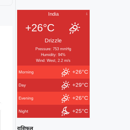
India
+26°C
Drizzle
Pressure: 753 mmHg
Humidity: 94%
Wind: West, 2.2 m/s
+26°C
Morning
+29°C
Day
+26°C
Evening
+25°C
Night
राशिफल