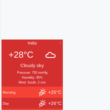
India
+28°C
Cloudy sky
Pressure: 750 mmHg
Humidity: 85%
Wind: South, 2 m/s
+25°C
Morning
+26°C
Day