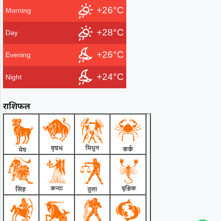
+26°C
Morning
+28°C
Day
+26°C
Evening
+24°C
Night
राशिफल