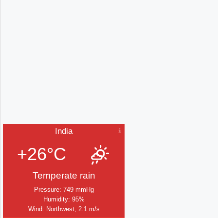
India
+26°C
Temperate rain
Pressure: 749 mmHg
Humidity: 95%
Wind: Northwest, 2.1 m/s